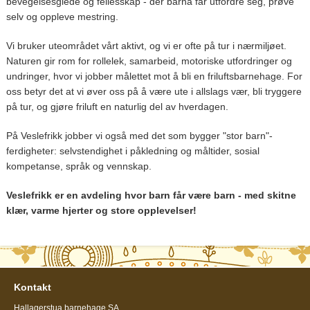
bevegelsesglede og fellesskap - der barna får utfordre seg, prøve
selv og oppleve mestring.
Vi bruker uteområdet vårt aktivt, og vi er ofte på tur i nærmiljøet.
Naturen gir rom for rollelek, samarbeid, motoriske utfordringer og
undringer, hvor vi jobber målettet mot å bli en friluftsbarnehage. For
oss betyr det at vi øver oss på å være ute i allslags vær, bli tryggere
på tur, og gjøre friluft en naturlig del av hverdagen.
På Veslefrikk jobber vi også med det som bygger "stor barn"-
ferdigheter: selvstendighet i påkledning og måltider, sosial
kompetanse, språk og vennskap.
Veslefrikk er en avdeling hvor barn får være barn - med skitne
klær, varme hjerter og store opplevelser!
Kontakt
Hallagerstua barnehage SA