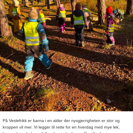
På Veslefrikk er barna i en alder der nysgjerrigheten er stor og
kroppen vil mer. Vi legger til rette for en hverdag med mye lek,