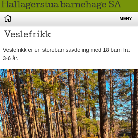
Hallagerstua barnehage SA
MENY
Veslefrikk
Veslefrikk er en storebarnsavdeling med 18 barn fra
3-6 år.