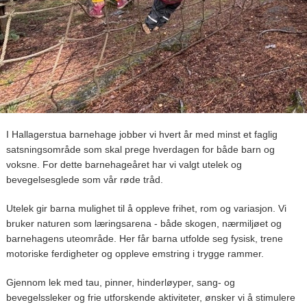
I Hallagerstua barnehage jobber vi hvert år med minst et faglig
satsningsområde som skal prege hverdagen for både barn og
voksne. For dette barnehageåret har vi valgt utelek og
bevegelsesglede som vår røde tråd.
Utelek gir barna mulighet til å oppleve frihet, rom og variasjon. Vi
bruker naturen som læringsarena - både skogen, nærmiljøet og
barnehagens uteområde. Her får barna utfolde seg fysisk, trene
motoriske ferdigheter og oppleve emstring i trygge rammer.
Gjennom lek med tau, pinner, hinderløyper, sang- og
bevegelssleker og frie utforskende aktiviteter, ønsker vi å stimulere